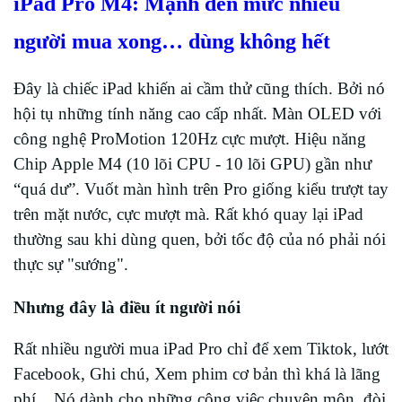
iPad Pro M4: Mạnh đến mức nhiều
người mua xong… dùng không hết
Đây là chiếc iPad khiến ai cầm thử cũng thích. Bởi nó
hội tụ những tính năng cao cấp nhất. Màn OLED với
công nghệ ProMotion 120Hz cực mượt. Hiệu năng
Chip Apple M4 (10 lõi CPU - 10 lõi GPU) gần như
“quá dư”. Vuốt màn hình trên Pro giống kiểu trượt tay
trên mặt nước, cực mượt mà. Rất khó quay lại iPad
thường sau khi dùng quen, bởi tốc độ của nó phải nói
thực sự "sướng".
Nhưng đây là điều ít người nói
Rất nhiều người mua iPad Pro chỉ để xem Tiktok, lướt
Facebook, Ghi chú, Xem phim cơ bản thì khá là lãng
phí... Nó dành cho những công việc chuyên môn, đòi