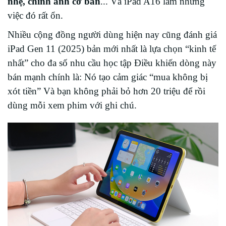
nhẹ, chỉnh ảnh cơ bản
... Và iPad A16 làm những
việc đó rất ổn.
Nhiều cộng đồng người dùng hiện nay cũng đánh giá
iPad Gen 11 (2025) bản mới nhất là lựa chọn “kinh tế
nhất” cho đa số nhu cầu học tập
Điều khiến dòng này
bán mạnh chính là: Nó tạo cảm giác “mua không bị
xót tiền” Và bạn không phải bỏ hơn 20 triệu để rồi
dùng mỗi xem phim với ghi chú.