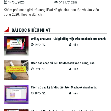
14/05/2026
543 lượt xem
Khám phá cách giới trẻ dùng iPad để ghi chú, học tập và làm việc
trong 2026. Hướng dẫn chi…
BÀI ĐỌC NHIỀU NHẤT
Unikey cho Mac - Cài gõ tiếng việt trên Macbook cực nhanh
29/04/22
Hiền
Cách sao chép dữ liệu từ Macbook vào ổ cứng, usb
02/11/21
Hiền
Cách gõ các ký tự đặc biệt trên Macbook nhanh nhất
18/04/22
Hiền