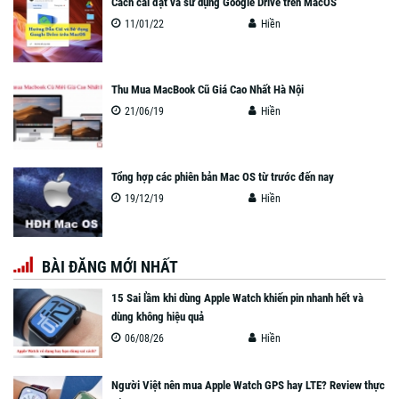
Cách cài đặt và sử dụng Google Drive trên MacOS
11/01/22
Hiền
Thu Mua MacBook Cũ Giá Cao Nhất Hà Nội
21/06/19
Hiền
Tổng hợp các phiên bản Mac OS từ trước đến nay
19/12/19
Hiền
BÀI ĐĂNG MỚI NHẤT
15 Sai lầm khi dùng Apple Watch khiến pin nhanh hết và
dùng không hiệu quả
06/08/26
Hiền
Người Việt nên mua Apple Watch GPS hay LTE? Review thực