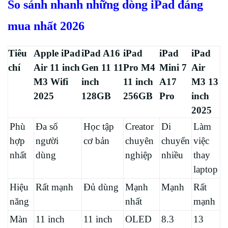
So sánh nhanh những dòng iPad đáng
mua nhất 2026
Tiêu
Apple iPad
iPad A16
iPad
iPad
iPad
chí
Air 11 inch
Gen 11 11
Pro M4
Mini 7
Air
M3 Wifi
inch
11 inch
A17
M3 13
2025
128GB
256GB
Pro
inch
2025
Phù
Đa số
Học tập
Creator
Di
Làm
hợp
người
cơ bản
chuyên
chuyển
việc
nhất
dùng
nghiệp
nhiều
thay
laptop
Hiệu
Rất mạnh
Đủ dùng
Mạnh
Mạnh
Rất
năng
nhất
mạnh
Màn
11 inch
11 inch
OLED
8.3
13