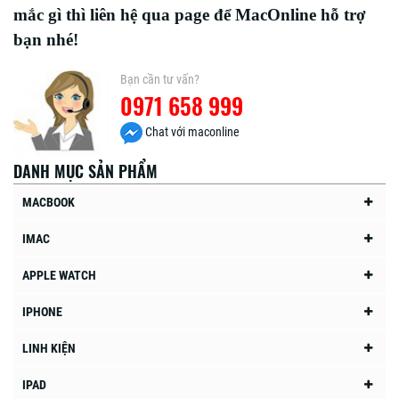
mắc gì thì liên hệ qua page để MacOnline hỗ trợ
bạn nhé!
Bạn cần tư vấn?
0971 658 999
Chat với maconline
DANH MỤC SẢN PHẨM
MACBOOK
IMAC
APPLE WATCH
IPHONE
LINH KIỆN
IPAD