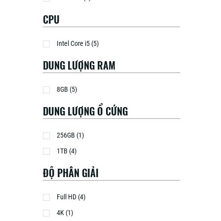
CPU
Intel Core i5 (5)
DUNG LƯỢNG RAM
8GB (5)
DUNG LƯỢNG Ổ CỨNG
256GB (1)
1TB (4)
ĐỘ PHÂN GIẢI
Full HD (4)
4K (1)