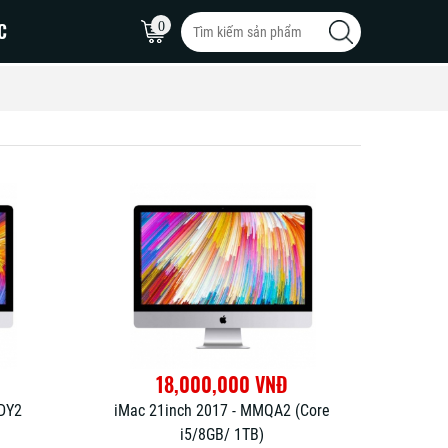
C
0
MacBook Pro 16inch
MacBook Pro 15inch
MacBook Pro 14inch
18,000,000 VNĐ
NDY2
iMac 21inch 2017 - MMQA2 (Core
i5/8GB/ 1TB)