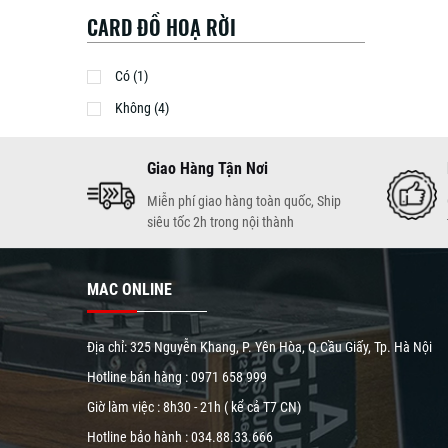
CARD ĐỒ HOẠ RỜI
Có (1)
Không (4)
Giao Hàng Tận Nơi
Miễn phí giao hàng toàn quốc, Ship
siêu tốc 2h trong nội thành
MAC ONLINE
Địa chỉ: 325 Nguyễn Khang, P. Yên Hòa, Q.Cầu Giấy, Tp. Hà Nội
Hotline bán hàng :
0971 658 999
Giờ làm việc : 8h30 - 21h ( kể cả T7 CN)
Hotline bảo hành :
034.88.33.666