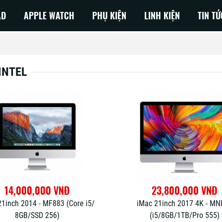
AD
APPLE WATCH
PHỤ KIỆN
LINH KIỆN
TIN TỨ
INTEL
 NEO
Macbook Pro M3
Air 2026
Macbook Air M3
Air 2025
MacBook Pro M2
Air 2024
MacBook Air M2
Air 2023
MacBook Pro M1
Air 2022
Macbook Air M1
Air 2020
14,000,000 VNĐ
23,800,000 VNĐ
Air 2019
21inch 2014 - MF883 (Core i5/
iMac 21inch 2017 4K - M
8GB/SSD 256)
(i5/8GB/1TB/Pro 555)
Air 2018