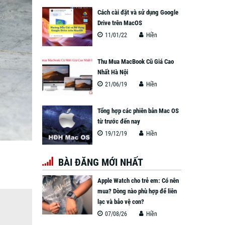
Cách cài đặt và sử dụng Google
Drive trên MacOS
11/01/22
Hiền
Thu Mua MacBook Cũ Giá Cao
Nhất Hà Nội
21/06/19
Hiền
Tổng hợp các phiên bản Mac OS
từ trước đến nay
19/12/19
Hiền
BÀI ĐĂNG MỚI NHẤT
Apple Watch cho trẻ em: Có nên
mua? Dòng nào phù hợp để liên
lạc và bảo vệ con?
07/08/26
Hiền