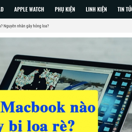
AD
APPLE WATCH
PHỤ KIỆN
LINH KIỆN
TIN TỨ
oa? Nguyên nhân gây hỏng loa?
 NEO
Macbook Pro M3
Air 2026
Macbook Air M3
Air 2025
MacBook Pro M2
Air 2024
MacBook Air M2
Air 2023
MacBook Pro M1
Air 2022
Macbook Air M1
Air 2020
Air 2019
Air 2018