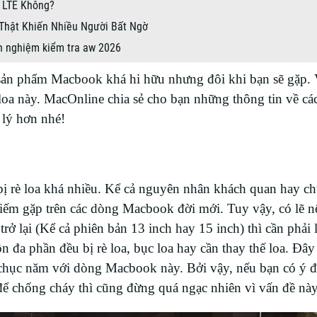
 LTE Không?
Thật Khiến Nhiều Người Bất Ngờ
h nghiệm kiểm tra aw 2026
ng sản phẩm Macbook khá hi hữu nhưng đôi khi bạn sẽ gặp. 
oa này. MacOnline chia sẻ cho bạn những thông tin về cá
 lý hơn nhé!
ị rè loa khá nhiều. Kể cả nguyên nhân khách quan hay c
hiếm gặp trên các dòng Macbook đời mới. Tuy vậy, có lẽ n
 lại (Kể cả phiên bản 13 inch hay 15 inch) thì cần phải 
a phần đều bị rè loa, bục loa hay cần thay thế loa. Đây 
 chục năm với dòng Macbook này. Bởi vậy, nếu bạn có ý đ
ể chống cháy thì cũng đừng quá ngạc nhiên vì vấn đề này