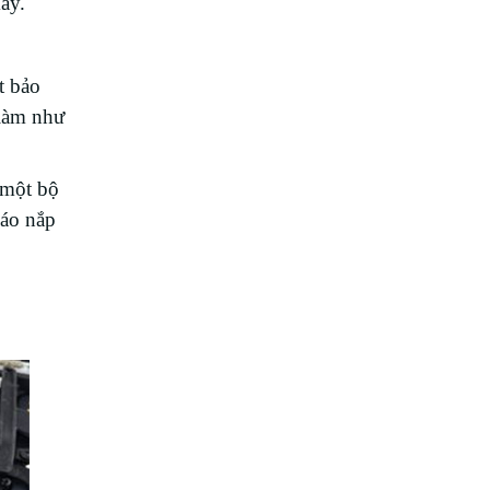
máy.
t bảo
 làm như
 một bộ
háo nắp