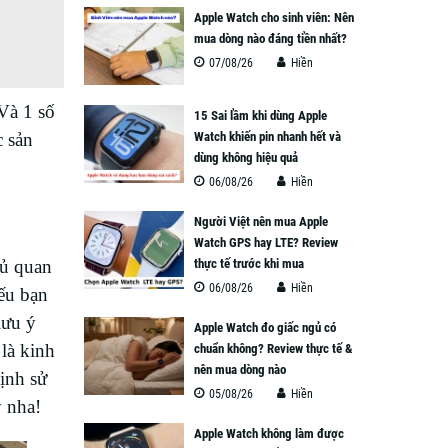
Apple Watch cho sinh viên: Nên
mua dòng nào đáng tiền nhất?
07/08/26
Hiền
Và 1 số
15 Sai lầm khi dùng Apple
c sản
Watch khiến pin nhanh hết và
dùng không hiệu quả
06/08/26
Hiền
Người Việt nên mua Apple
Watch GPS hay LTE? Review
hủ quan
thực tế trước khi mua
06/08/26
Hiền
ếu bạn
lưu ý
Apple Watch đo giấc ngủ có
là kinh
chuẩn không? Review thực tế &
nên mua dòng nào
ịnh sử
05/08/26
Hiền
 nha!
Apple Watch không làm được