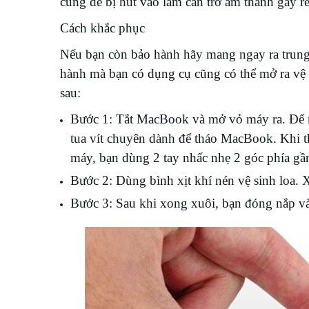
cũng dễ bị hút vào làm cản trở âm thanh gây rè
Cách khắc phục
Nếu bạn còn bảo hành hãy mang ngay ra trung 
hành mà bạn có dụng cụ cũng có thể mở ra vệ 
sau:
Bước 1: Tắt MacBook và mở vỏ máy ra. Đ
ể
tua vít chuyên dành để tháo MacBook. Khi t
máy, bạn dùng 2 tay nhấc nhẹ 2 góc phía gần
Bước 2: Dùng bình xịt khí nén vệ sinh loa. 
Bước 3: Sau khi xong xuôi, bạn đóng nắp và