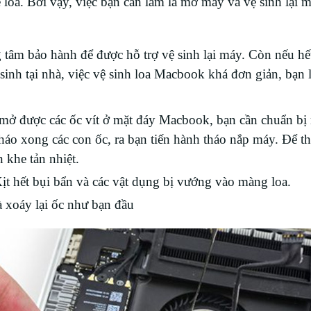
 loa. Bởi vậy, việc bạn cần làm là mở máy và vệ sinh lại 
tâm bảo hành để được hỗ trợ vệ sinh lại máy. Còn nếu hế
sinh tại nhà, việc vệ sinh loa Macbook khá đơn giản, bạn
 mở được các ốc vít ở mặt đáy Macbook, bạn cần chuẩn bị
háo xong các con ốc, ra bạn tiến hành tháo nắp máy. Để t
 khe tản nhiệt.
Xịt hết bụi bẩn và các vật dụng bị vướng vào màng loa.
 xoáy lại ốc như bạn đầu