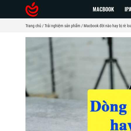
MACBOOK
IP
Trang chủ
Trải nghiệm sản phẩm
Macbook đời nào hay bị rè l
Macbook Pro 2026
Macbook
Macbook Pro 2025
Macbook 
Macbook Pro 2024
Macbook 
Macbook Pro 2023
Macbook 
Macbook Pro 2022
Macbook 
MacBook Pro 2021
Macbook 
MacBook Pro 2020
Macbook 
MacBook Pro 2019
MacBook 
MacBook Pro 2018
MacBook 