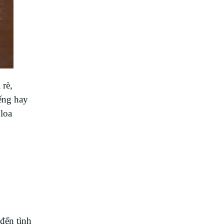
 rè,
ếng hay
loa
đến tình