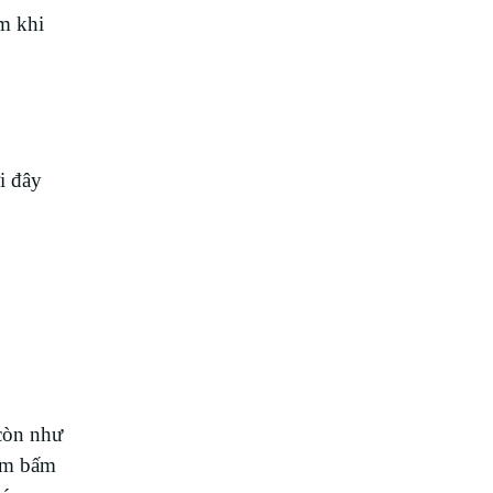
m khi
i đây
 còn như
him bấm