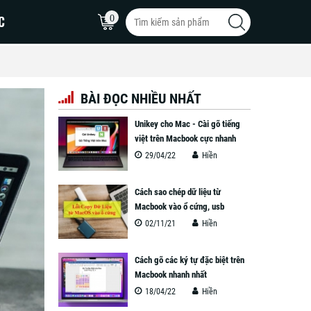
C
0
BÀI ĐỌC NHIỀU NHẤT
MacBook Pro 16inch
Unikey cho Mac - Cài gõ tiếng
MacBook Pro 15inch
việt trên Macbook cực nhanh
29/04/22
Hiền
MacBook Pro 14inch
Cách sao chép dữ liệu từ
Macbook vào ổ cứng, usb
02/11/21
Hiền
Cách gõ các ký tự đặc biệt trên
Macbook nhanh nhất
18/04/22
Hiền