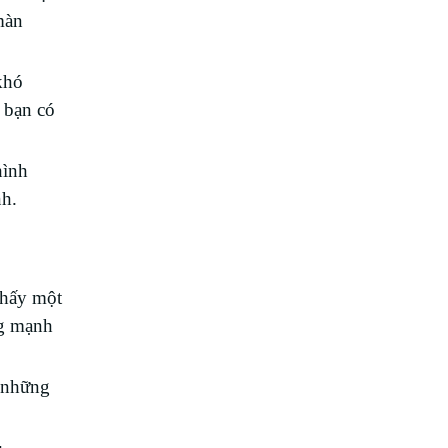
màn
khó
, bạn có
hình
nh.
thấy một
ng mạnh
g những