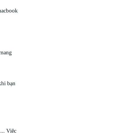
 macbook
 mang
khi bạn
.. Việc