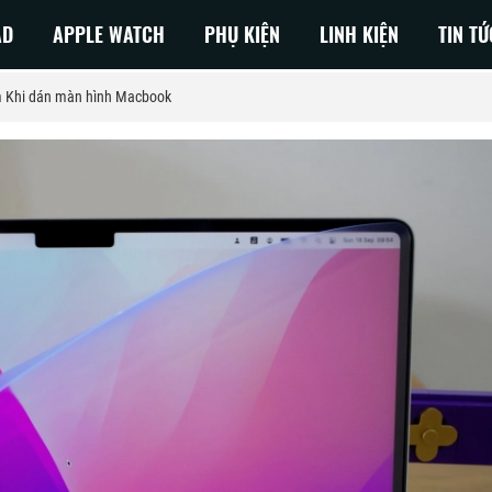
AD
APPLE WATCH
PHỤ KIỆN
LINH KIỆN
TIN TỨ
 Khi dán màn hình Macbook
 NEO
Macbook Pro M3
Air 2026
Macbook Air M3
Air 2025
MacBook Pro M2
Air 2024
MacBook Air M2
Air 2023
MacBook Pro M1
Air 2022
Macbook Air M1
Air 2020
Air 2019
Air 2018