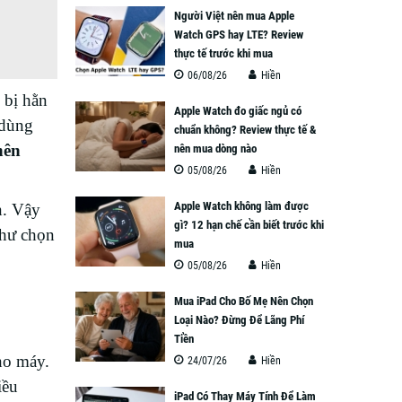
Người Việt nên mua Apple
Watch GPS hay LTE? Review
thực tế trước khi mua
06/08/26
Hiền
 bị hằn
Apple Watch đo giấc ngủ có
 dùng
chuẩn không? Review thực tế &
nên
nên mua dòng nào
05/08/26
Hiền
Apple Watch không làm được
n. Vậy
gì? 12 hạn chế cần biết trước khi
như chọn
mua
05/08/26
Hiền
Mua iPad Cho Bố Mẹ Nên Chọn
Loại Nào? Đừng Để Lãng Phí
Tiền
cho máy.
24/07/26
Hiền
iều
iPad Có Thay Máy Tính Để Làm