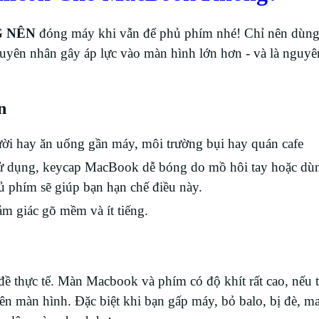
 NÊN
đóng máy khi vẫn để phủ phím nhé! Chỉ nên dùng
nguyên nhân gây áp lực vào màn hình lớn hơn - và là nguy
n
i hay ăn uống gần máy, môi trường bụi hay quán cafe
 sử dụng, keycap MacBook dễ bóng do mồ hôi tay hoặc dù
hủ phím sẽ giúp bạn hạn chế điều này.
m giác gõ mềm và ít tiếng.
đề thực tế. Màn Macbook và phím có độ khít rất cao, nếu 
lên màn hình. Đặc biệt khi bạn gấp máy, bỏ balo, bị đè, ma