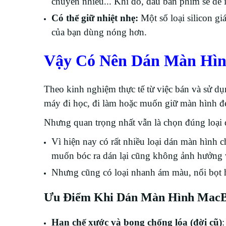
chuyển nhiều... Khi đó, dấu bàn phím sẽ dễ
Có thể giữ nhiệt nhẹ:
Một số loại silicon g
của bạn dùng nóng hơn.
Vậy Có Nên Dán Màn Hì
Theo kinh nghiệm thực tế từ việc bán và sử
máy đi học, đi làm hoặc muốn giữ màn hình đẹp
Nhưng quan trọng nhất vẫn là chọn đúng loại 
Vì hiện nay có rất nhiều loại dán màn hình c
muốn bóc ra dán lại cũng không ảnh hưởng 
Nhưng cũng có loại nhanh ám màu, nổi bọt h
Ưu Điểm Khi Dán Màn Hình Mac
Hạn chế xước và bong chống lóa (đời cũ)