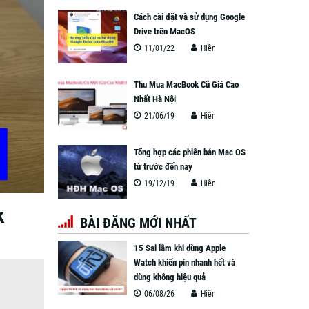
Cách cài đặt và sử dụng Google
Drive trên MacOS
11/01/22
Hiền
Thu Mua MacBook Cũ Giá Cao
Nhất Hà Nội
21/06/19
Hiền
Tổng hợp các phiên bản Mac OS
từ trước đến nay
19/12/19
Hiền
k
BÀI ĐĂNG MỚI NHẤT
15 Sai lầm khi dùng Apple
Watch khiến pin nhanh hết và
dùng không hiệu quả
06/08/26
Hiền