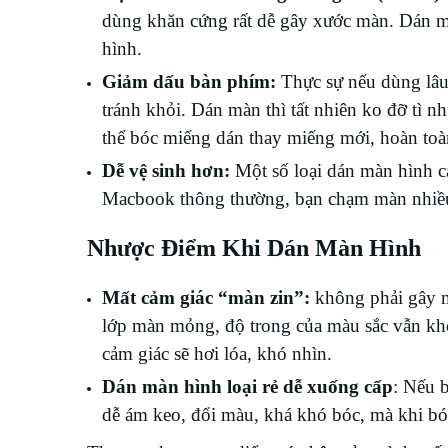
dùng khăn cứng rất dễ gây xước màn. Dán mà
hình.
Giảm dấu bàn phím:
Thực sự nếu dùng lâu 
tránh khỏi. Dán màn thì tất nhiên ko đỡ tì n
thể bóc miếng dán thay miếng mới, hoàn t
Dễ vệ sinh hơn:
Một số loại dán màn hình c
Macbook thông thường, bạn chạm màn nhiều
Nhược Điểm Khi Dán Màn Hình
Mất cảm giác “màn zin”:
không phải gây mấ
lớp màn mỏng, độ trong của màu sắc vẫn kh
cảm giác sẽ hơi lóa, khó nhìn.
Dán màn hình loại rẻ dễ xuống cấp
: Nếu 
dễ ám keo, đổi màu, khá khó bóc, mà khi bóc