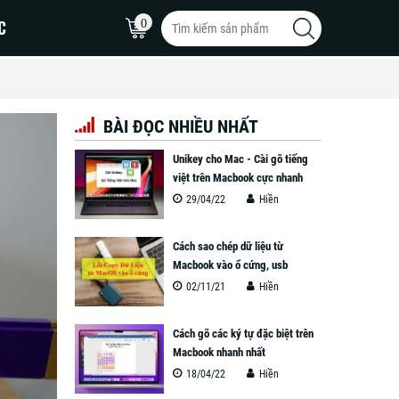
C
0
BÀI ĐỌC NHIỀU NHẤT
MacBook Pro 16inch
Unikey cho Mac - Cài gõ tiếng
MacBook Pro 15inch
việt trên Macbook cực nhanh
29/04/22
Hiền
MacBook Pro 14inch
Cách sao chép dữ liệu từ
Macbook vào ổ cứng, usb
02/11/21
Hiền
Cách gõ các ký tự đặc biệt trên
Macbook nhanh nhất
18/04/22
Hiền