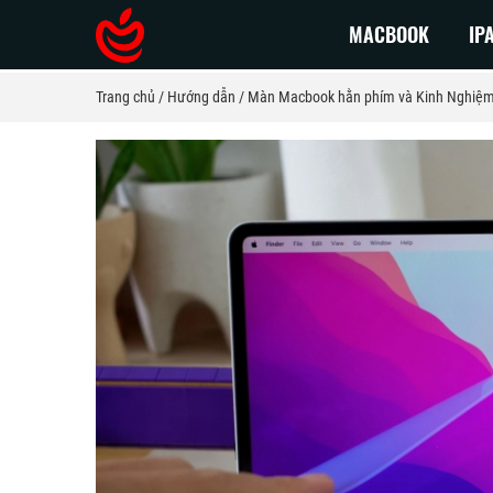
MACBOOK
IP
Trang chủ
Hướng dẫn
Màn Macbook hằn phím và Kinh Nghiệm
Macbook Pro 2026
Macbook
Macbook Pro 2025
Macbook 
Macbook Pro 2024
Macbook 
Macbook Pro 2023
Macbook 
Macbook Pro 2022
Macbook 
MacBook Pro 2021
Macbook 
MacBook Pro 2020
Macbook 
MacBook Pro 2019
MacBook 
MacBook Pro 2018
MacBook 