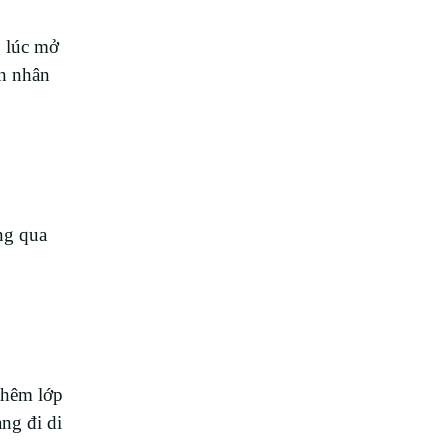
 lúc mở
ên nhân
ng qua
thêm lớp
ng đi di