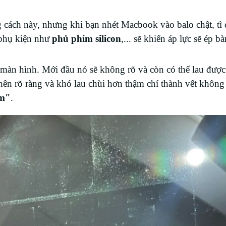
 cách này, nhưng khi bạn nhét Macbook vào balo chật, tì 
 phụ kiện như
phủ phím silicon
,... sẽ khiến áp lực sẽ ép b
n màn hình. Mới đầu nó sẽ không rõ và còn có thể lau đượ
 nên rõ ràng và khó lau chùi hơn thậm chí thành vết không 
ím"
.