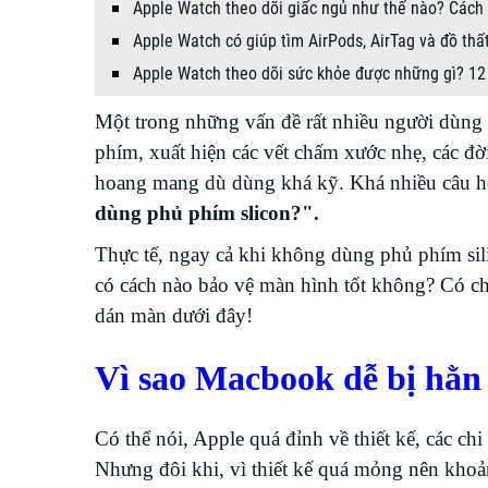
Apple Watch theo dõi giấc ngủ như thế nào? Cách 
Apple Watch có giúp tìm AirPods, AirTag và đồ thấ
Apple Watch theo dõi sức khỏe được những gì? 12
Một trong những vấn đề rất nhiều người dùng
phím, xuất hiện các vết chấm xước nhẹ, các đờ
hoang mang dù dùng khá kỹ. Khá nhiều câu hỏ
dùng phủ phím slicon?".
Thực tế, ngay cả khi không dùng phủ phím sil
có cách nào bảo vệ màn hình tốt không? Có c
dán màn dưới đây!
Vì sao Macbook dễ bị hằ
Có thể nói, Apple quá đỉnh về thiết kế, các ch
Nhưng đôi khi, vì thiết kế quá mỏng nên kho