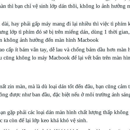
n thì bạn chỉ vệ sinh lớp dán thôi, không lo ảnh hưởng 
dài, hay phải gấp máy mang đi lại nhiều thì việc tì phím 
hưng lớp tì phím đó sẽ bị trên miếng dán, dùng 1 thời gian
oàn không ảnh hưởng đến màn hình Macbook
ao cấp ít bám vân tay, dễ lau và chống bám dầu hơn màn 
 cũng không lo máy Macbook để lại vết bẩn trên màn hì
t zin màn, mà là dù loại dán tốt đến đâu, bạn cũng cảm 
ông được như ban đầu, đặc biệt nếu ở môi trường ánh sá
bạn gặp phải các loại dán màn hình chất lượng thấp khôn
 ra còn để lại lớp keo khá khó vệ sinh.