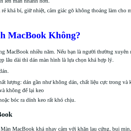
 in lên màn nhanh hơn.
iá rẻ khá bí, giữ nhiệt, cảm giác gõ không thoáng làm cho
nh MacBook Không?
 dụng MacBook nhiều năm. Nếu bạn là người thường xuyên
 lâu dài thì dán màn hình là lựa chọn khá hợp lý.
dán.
hất lượng: dán gần như không dán, chất liệu cực trong và 
và không để lại keo
oặc bóc ra dính keo rất khó chịu.
Book
: Màn MacBook khá nhạy cảm với khăn lau cứng, bụi mịn,.