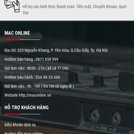
Hỗ trợ các hình thức thanh toán: Tiền mặt, Chuyển Khoản, Quẹt
Thẻ
MAC ONLINE
Địa chỉ: 325 Nguyễn Khang, P. Yên Hòa, Q.Cầu Giấy, Tp. Hà Nội
Hotline bán hàng :
0971 658 999
Giờ làm việc : 8h30 - 21h ( kể cả T7 CN)
Hotline bảo hành :
034.88.33.666
Giờ làm việc : 9h - 18h ( trừ CN và ngày lễ )
Website
http://maconline.vn
HỖ TRỢ KHÁCH HÀNG
Điều khoản dịch vụ
Hướng dẫn mua online