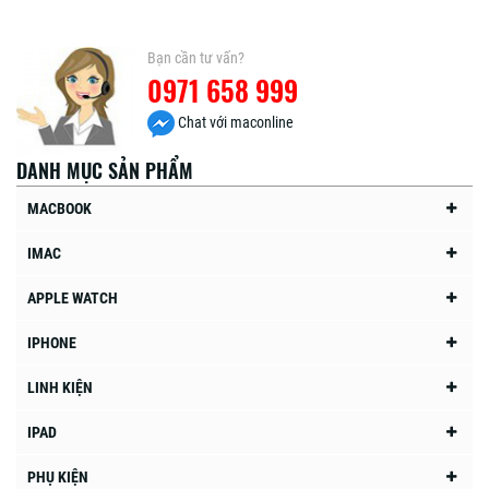
Bạn cần tư vấn?
0971 658 999
Chat với maconline
DANH MỤC SẢN PHẨM
MACBOOK
IMAC
APPLE WATCH
IPHONE
LINH KIỆN
IPAD
PHỤ KIỆN