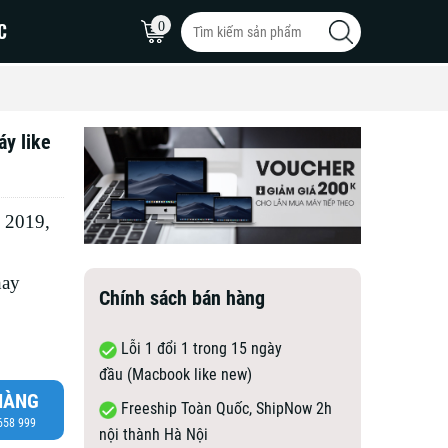
C
0
y like
MacBook Pro 16inch
MacBook Pro 15inch
 2019,
MacBook Pro 14inch
hay
Chính sách bán hàng
Lỗi 1 đổi 1 trong 15 ngày
đầu (Macbook like new)
HÀNG
Freeship Toàn Quốc, ShipNow 2h
 658 999
nội thành Hà Nội