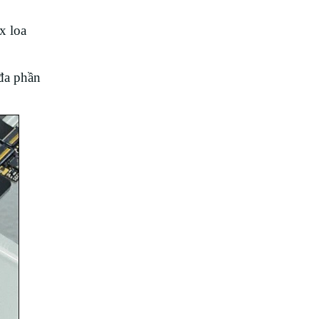
x loa
đa phần