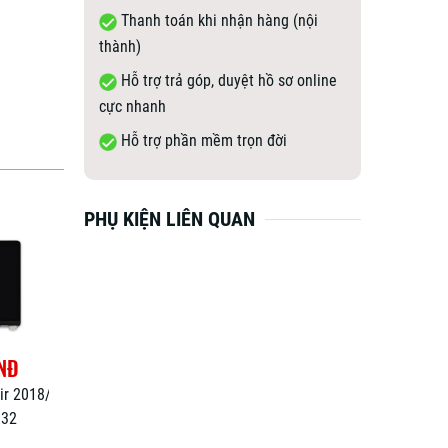
Thanh toán khi nhận hàng (nội
thành)
Hỗ trợ trả góp, duyệt hồ sơ online
cực nhanh
Hỗ trợ phần mềm trọn đời
PHỤ KIỆN LIÊN QUAN
Giảm 10%
Giảm 8%
Đ
5,000,000 VNĐ
6,000,000 VNĐ
VNĐ
4,500,000 VNĐ
5,500,000 V
book Air
Panel màn hình Macbook Pro
Panel Màn hình Macb
016-2017
13inch 2016, 2017, 2018,
M2, M3, M4 13.6inch