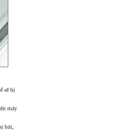
ể sẽ bị
iện máy
ị hút,