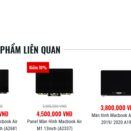
 PHẨM LIÊN QUAN
Giảm 33%
3,800,000 VNĐ
NĐ
3,000,000 VN
 VNĐ
2,000,000 
Màn hình Macbook Air 2018/
cbook Air
Panel Màn hình Mac
2019/ 2020 A1932
2337)
2013 -2014-2015-2