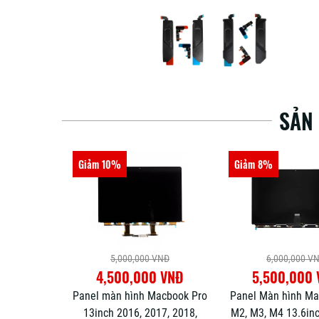
SẢN
Giảm 8%
Giảm 10%
 VNĐ
6,000,000 VNĐ
5,000,000 V
0 VNĐ
5,500,000 VNĐ
4,500,000
Macbook Pro
Panel Màn hình Macbook Air
Panel Màn Hình Ma
017, 2018,
M2, M3, M4 13.6inch (A2681
M1 13inch (A