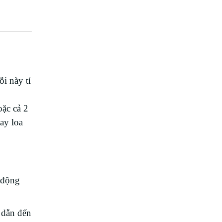
2019, 2020
- A3113 - A3240
i này tỉ
oặc cả 2
ay loa
 động
 dẫn đến