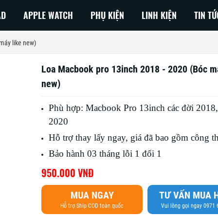
AD
APPLE WATCH
PHỤ KIỆN
LINH KIỆN
TIN TỨ
máy like new)
Loa Macbook pro 13inch 2018 - 2020 (Bóc má
 NEO
Macbook Pro M3
new)
Air 2026
Macbook Air M3
Phù hợp: Macbook Pro 13inch các đời 2018,
Air 2025
MacBook Pro M2
2020
Air 2024
MacBook Air M2
Hỗ trợ thay lấy ngay, giá đã bao gồm công t
Air 2023
MacBook Pro M1
Bảo hành 03 tháng lỗi 1 đổi 1
Air 2022
Macbook Air M1
950.000 VNĐ
Air 2020
MUA NGAY
TƯ VẤN MUA 
Air 2019
Hỗ trợ Ship COD toàn quốc
Vui lòng gọi ngay 0971
Air 2018