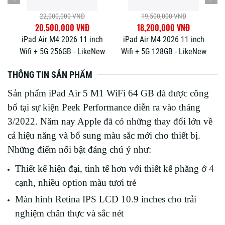
19,000,000 VNĐ
27,000,000 VNĐ
18,500,000 VNĐ
26,500,000 VNĐ
h
iPad Air M4 2026 11 inch
iPad Pro M5 2025 11 inch
w
Wifi 256GB - LikeNew
Wifi 256GB | LikeNew
THÔNG TIN SẢN PHẨM
Sản phẩm iPad Air 5 M1 WiFi 64 GB đã được công
bố tại sự kiện Peek Performance diễn ra vào tháng
3/2022. Năm nay Apple đã có những thay đổi lớn về
cả hiệu năng và bổ sung màu sắc mới cho thiết bị.
Những điểm nổi bật đáng chú ý như:
Thiết kế hiện đại, tinh tế hơn với thiết kế phẳng ở 4
cạnh, nhiều option màu tươi trẻ
Màn hình Retina IPS LCD 10.9 inches cho trải
nghiệm chân thực và sắc nét