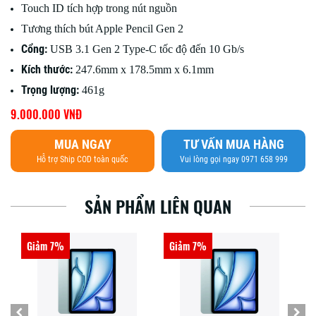
Touch ID tích hợp trong nút nguồn
Tương thích bút Apple Pencil Gen 2
Cổng:
USB 3.1 Gen 2 Type-C tốc độ đến 10 Gb/s
Kích thước:
247.6mm x 178.5mm x 6.1mm
Trọng lượng:
461g
9.000.000 VNĐ
MUA NGAY
TƯ VẤN MUA HÀNG
Hỗ trợ Ship COD toàn quốc
Vui lòng gọi ngay 0971 658 999
SẢN PHẨM LIÊN QUAN
Giảm 3%
Giảm 2%