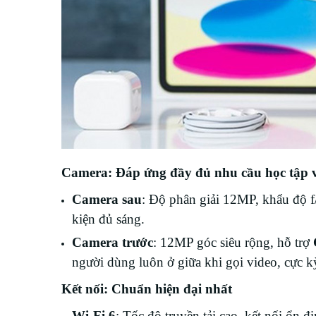
Camera: Đáp ứng đầy đủ nhu cầu học tập v
Camera sau
: Độ phân giải 12MP, khẩu độ f/
kiện đủ sáng.
Camera trước
: 12MP góc siêu rộng, hỗ trợ
người dùng luôn ở giữa khi gọi video, cực kỳ
Kết nối: Chuẩn hiện đại nhất
Wi-Fi 6
: Tốc độ truyền tải cao, kết nối ổn đ