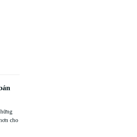
 bản
những
 hơn cho