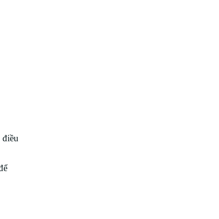
 điều
để