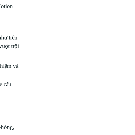
Motion
như trên
ượt trội
nhiệm và
e cấu
 phòng,