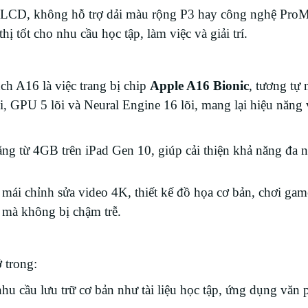
 LCD, không hỗ trợ dải màu rộng P3 hay công nghệ Pro
 tốt cho nhu cầu học tập, làm việc và giải trí.
ch A16 là việc trang bị chip
Apple A16 Bionic
, tương tự 
 GPU 5 lõi và Neural Engine 16 lõi, mang lại hiệu năng v
tăng từ 4GB trên iPad Gen 10, giúp cải thiện khả năng đa 
 mái chỉnh sửa video 4K, thiết kế đồ họa cơ bản, chơi gam
 mà không bị chậm trễ.
 trong:
nhu cầu lưu trữ cơ bản như tài liệu học tập, ứng dụng văn