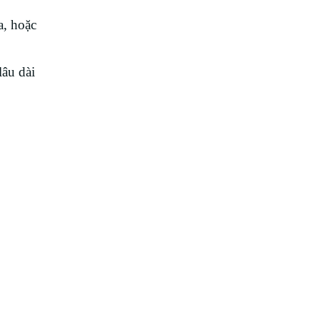
a, hoặc
âu dài