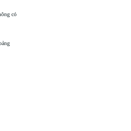
hông có
hoảng