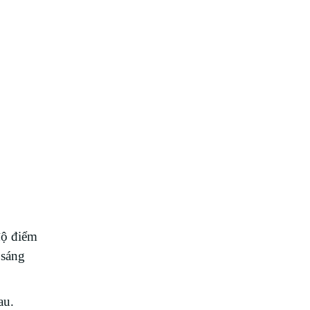
độ điểm
 sáng
au.