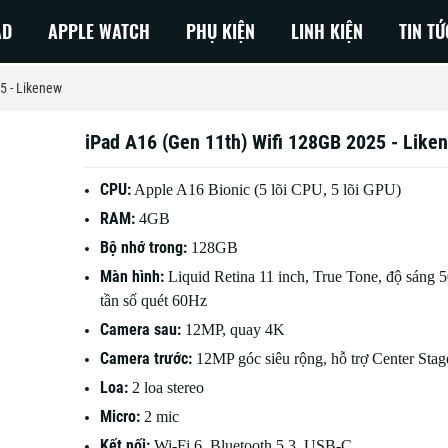
AD
APPLE WATCH
PHỤ KIỆN
LINH KIỆN
TIN TỨ
5 - Likenew
iPad A16 (Gen 11th) Wifi 128GB 2025 - Like
 NEO
Macbook Pro M3
CPU:
Apple A16 Bionic (5 lõi CPU, 5 lõi GPU)
Air 2026
Macbook Air M3
RAM:
4GB
Air 2025
MacBook Pro M2
Bộ nhớ trong:
128GB
Air 2024
MacBook Air M2
Màn hình:
Liquid Retina 11 inch, True Tone, độ sáng 5
tần số quét 60Hz
Air 2023
MacBook Pro M1
Camera sau:
12MP, quay 4K
Air 2022
Macbook Air M1
Camera trước:
12MP góc siêu rộng, hỗ trợ Center Stag
Air 2020
Loa:
2 loa stereo
Air 2019
Micro:
2 mic
Air 2018
Kết nối:
Wi-Fi 6, Bluetooth 5.3, USB-C