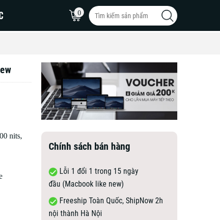
C
0
new
MacBook Pro 16inch
MacBook Pro 15inch
MacBook Pro 14inch
00 nits,
Chính sách bán hàng
Lỗi 1 đổi 1 trong 15 ngày
e
đầu (Macbook like new)
Freeship Toàn Quốc, ShipNow 2h
nội thành Hà Nội