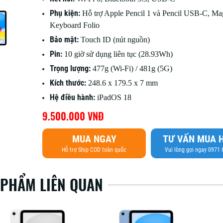
Phụ kiện:
Hỗ trợ Apple Pencil 1 và Pencil USB-C, Ma
Keyboard Folio
Bảo mật:
Touch ID (nút nguồn)
Pin:
10 giờ sử dụng liên tục (28.93Wh)
Trọng lượng:
477g (Wi-Fi) / 481g (5G)
Kích thước:
248.6 x 179.5 x 7 mm
Hệ điều hành:
iPadOS 18
9.500.000 VNĐ
MUA NGAY
TƯ VẤN MUA 
Hỗ trợ Ship COD toàn quốc
Vui lòng gọi ngay 0971
 PHẨM LIÊN QUAN