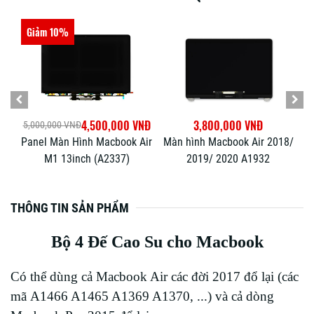
Giảm 10%
NĐ
4,500,000 VNĐ
3,800,000 VNĐ
5,000,000 VNĐ
3
ir
Panel Màn Hình Macbook Air
Màn hình Macbook Air 2018/
P
81
M1 13inch (A2337)
2019/ 2020 A1932
2
THÔNG TIN SẢN PHẨM
Bộ 4 Đế Cao Su cho Macbook
Có thể dùng cả Macbook Air các đời 2017 đổ lại (các
mã A1466 A1465 A1369 A1370, ...) và cả dòng