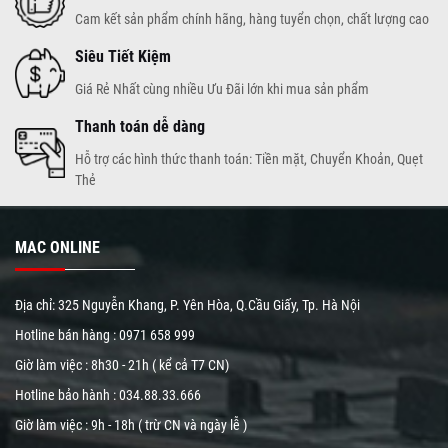
Cam kết sản phẩm chính hãng, hàng tuyển chọn, chất lượng cao
Siêu Tiết Kiệm
Giá Rẻ Nhất cùng nhiều Ưu Đãi lớn khi mua sản phẩm
Thanh toán dễ dàng
Hỗ trợ các hình thức thanh toán: Tiền mặt, Chuyển Khoản, Quẹt
Thẻ
MAC ONLINE
Địa chỉ: 325 Nguyễn Khang, P. Yên Hòa, Q.Cầu Giấy, Tp. Hà Nội
Hotline bán hàng :
0971 658 999
Giờ làm việc : 8h30 - 21h ( kể cả T7 CN)
Hotline bảo hành :
034.88.33.666
Giờ làm việc : 9h - 18h ( trừ CN và ngày lễ )