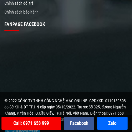
Chính sách đổi trả
Chính sách bảo hành
FANPAGE FACEBOOK
© 2022 CÔNG TY TNHH CÔNG NGHỆ MAC ONLINE. GPDKKD: 0110139808
do Sở KH & ĐT TP.HN cấp ngày 05/10/2022. Trụ sở: Số 325, đường Nguyễn
Khang, P.Yên Hòa, Q.Cầu Giấy, TP.Hà Nội, Việt Nam. Điện thoại: 0971 658
999. Email: maconlinehn@gmail.com
Call: 0971 658 999
Facebook
Zalo