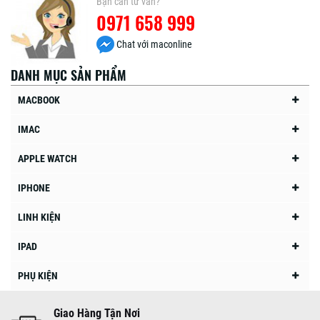
Bạn cần tư vấn?
0971 658 999
Chat với maconline
DANH MỤC SẢN PHẨM
MACBOOK
IMAC
APPLE WATCH
IPHONE
LINH KIỆN
IPAD
PHỤ KIỆN
Giao Hàng Tận Nơi